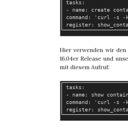
 tasks: 

 - name: create conta
 command: 'curl -s -
Hier verwenden wir den 
16.04er Release und uns
mit diesem Aufruf:
 tasks: 

 - name: show contain
 command: 'curl -s -