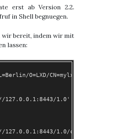
ate erst ab Version 2.2.
ruf in Shell begnuegen.
 wir bereit, indem wir mit
en lassen:
L=Berlin/O=LXD/CN=mylxd" -days 3650 -keyo
/127.0.0.1:8443/1.0'

//127.0.0.1:8443/1.0/certificates -X POST