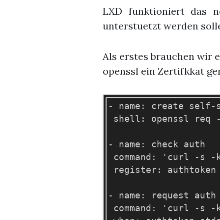
LXD funktioniert das no
unterstuetzt werden soll
Als erstes brauchen wir e
openssl ein Zertifkkat ge
- name: create self-s
 shell: openssl req 
- name: check auth

 command: 'curl -s -
 register: authtoken

- name: request auth

 command: 'curl -s -