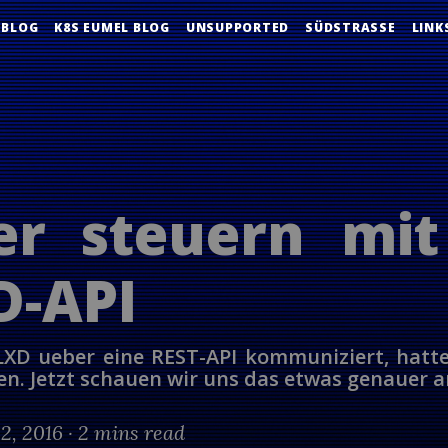
 BLOG
K8S EUMEL BLOG
UNSUPPORTED
SÜDSTRASSE
LINK
er steuern mit
D-API
 LXD ueber eine REST-API kommuniziert, hatt
en. Jetzt schauen wir uns das etwas genauer a
2, 2016 ·
2 mins read