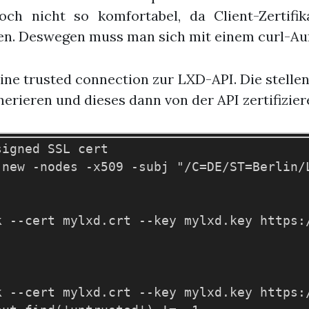
ch nicht so komfortabel, da Client-Zertifik
en. Deswegen muss man sich mit einem curl-Auf
ine trusted connection zur LXD-API. Die stellen
nerieren und dieses dann von der API zertifizier
igned SSL cert

-new -nodes -x509 -subj "/C=DE/ST=Berlin/
k --cert mylxd.crt --key mylxd.key https:/
k --cert mylxd.crt --key mylxd.key https: