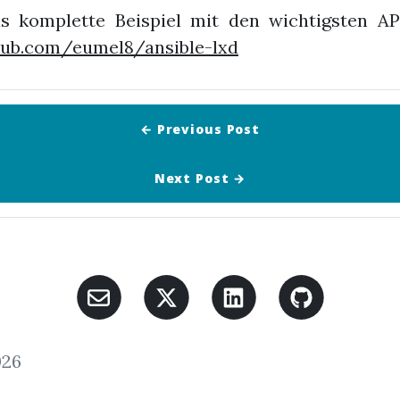
s komplette Beispiel mit den wichtigsten API
thub.com/eumel8/ansible-lxd
← Previous
Post
Next
Post
→
026