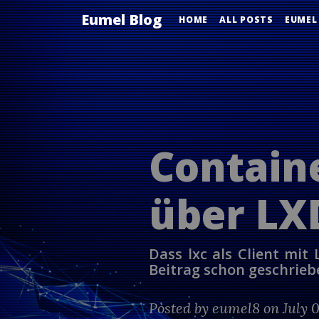
Eumel Blog
HOME
ALL POSTS
EUMEL
Contain
über LX
Dass lxc als Client mit
Beitrag schon geschrieb
Posted by
eumel8
on July 0