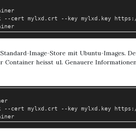
iner

k --cert mylxd.crt --key mylxd.key https:
Standard-Image-Store mit Ubuntu-Images. Der 
er Container heisst u1. Genauere Information
er

k --cert mylxd.crt --key mylxd.key https:/