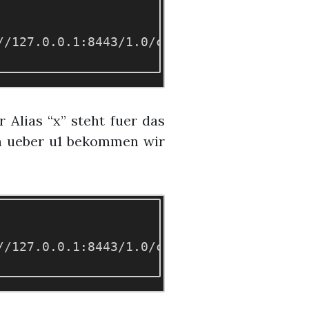
//127.0.0.1:8443/1.0/containers -X POST -
Alias “x” steht fuer das
en ueber u1 bekommen wir
/127.0.0.1:8443/1.0/containers/u1'
