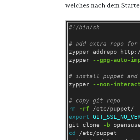
welches nach dem Starte
#!/bin/sh
# add extra repo for
zypper addrepo http:
zypper 
--gpg-auto-im
# install puppet and
zypper 
--non-interac
# copy git repo
rm
-rf
export 
GIT_SSL_NO_VE
git clone 
-b
cd
 /etc/puppet
