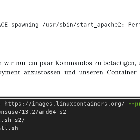
 wir nur ein paar Kommandos zu betaetigen, 
loyment anzustossen und unseren Container
s https://images.linuxcontainers.org/ 
--p
nsuse/13.2/amd64 s2

.sh s2/

ll.sh
