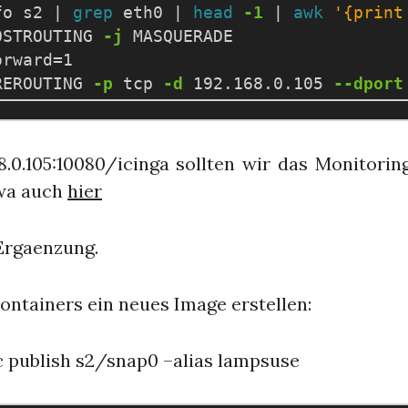
fo s2 | 
grep 
eth0 | 
head
-1
 | 
awk
'{print
OSTROUTING 
-j
 MASQUERADE

orward
=
1

REROUTING 
-p
 tcp 
-d
 192.168.0.105 
--dport
168.0.105:10080/icinga sollten wir das Monitor
twa auch
hier
Ergaenzung.
ontainers ein neues Image erstellen:
xc publish s2/snap0 –alias lampsuse