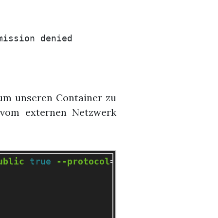
um unseren Container zu
 vom externen Netzwerk
ublic
true
--protocol
=
lxd
