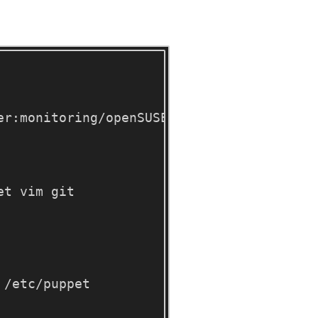
er:monitoring/openSUSE_13.2/server:monitor
et vim git
