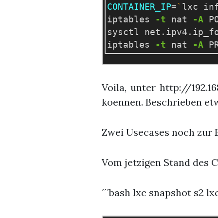
CONTAINER_IP
=
`
lxc in
iptables 
-t
 nat 
-A
 P
sysctl net.ipv4.ip_f
iptables 
-t
 nat 
-A
 P
Voila, unter http://192.
koennen. Beschrieben e
Zwei Usecases noch zur 
Vom jetzigen Stand des C
´´´bash lxc snapshot s2 l