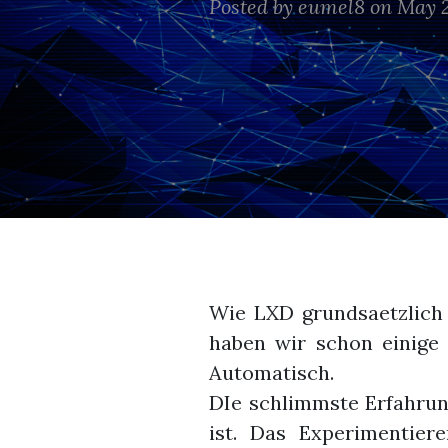
Posted by
eumel8
on May 2
Wie LXD grundsaetzlich f
haben wir schon einige 
Automatisch.
DIe schlimmste Erfahrung
ist. Das Experimentie