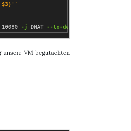
 $3}'
`
 10080 
-j
 DNAT 
--to-destination
${
CONTAIN
ing unserr VM begutachten