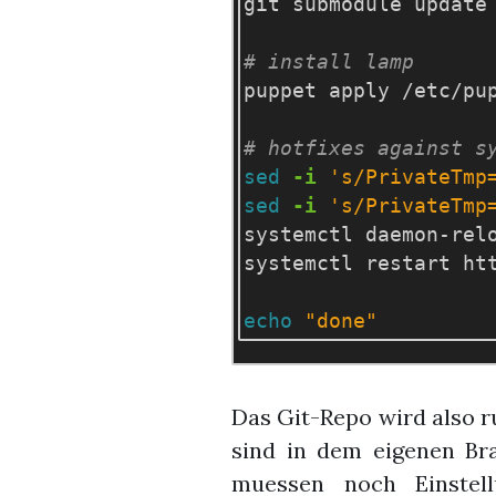
git submodule update
# install lamp
puppet apply /etc/pup
# hotfixes against s
sed
-i
's/PrivateTmp
sed
-i
's/PrivateTmp
systemctl daemon-relo
systemctl restart htt
echo
"done"
Das Git-Repo wird also r
sind in dem eigenen Br
muessen noch Einstel