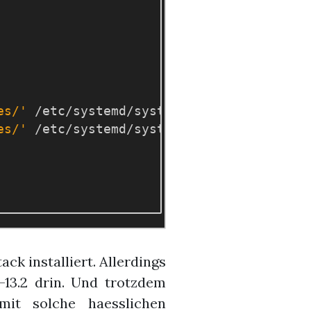
es/'
es/'
 /etc/systemd/system/multi-user.targe
k installiert. Allerdings
13.2 drin. Und trotzdem
it solche haesslichen