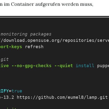
n im Container aufgerufen werden muss,
 monitoring packages
//download.opensuse.org/repositories/serv
port-keys
 refresh

 git
tive
--no-gpg-checks
--quiet
install 
pupp
RIFY
=