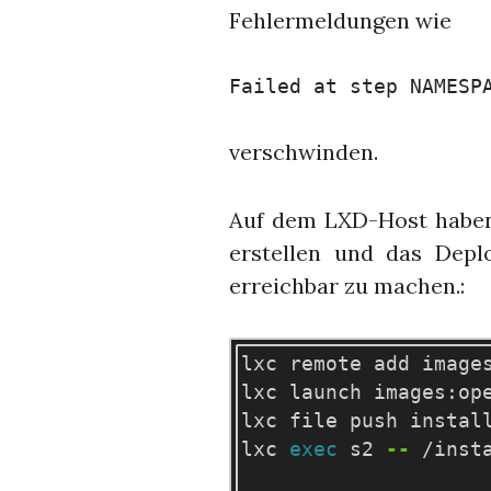
Fehlermeldungen wie
verschwinden.
Auf dem LXD-Host haben
erstellen und das Dep
erreichbar zu machen.:
lxc remote add image
lxc launch images:ope
lxc file push install
lxc 
exec 
s2 
--
 /insta