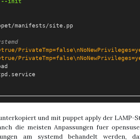
 
--init
pet/manifests/site.pp

ystemd
=true/PrivateTmp=false\nNoNewPrivileges=y
=true/PrivateTmp=false\nNoNewPrivileges=y
ad

pd.service

unterkopiert und mit puppet apply der LAMP-Stac
anch die meisten Anpassungen fuer opensuse-
lungen am systemd behandelt werden, dam