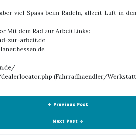
er viel Spass beim Radeln, allzeit Luft in d
r Mit dem Rad zur ArbeitLinks:
d-zur-arbeit.de
laner.hessen.de
n.de/
/dealerlocator.php (Fahrradhaendler/Werkstatt
← Previous
Post
Next
Post
→