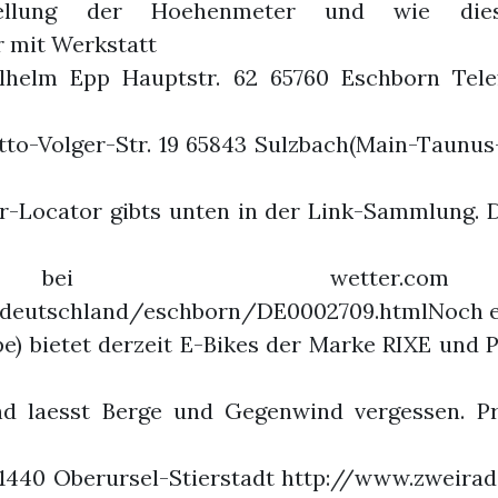
stellung der Hoehenmeter und wie die
 mit Werkstatt
ilhelm Epp Hauptstr. 62 65760 Eschborn Telef
to-Volger-Str. 19 65843 Sulzbach(Main-Taunus-K
er-Locator gibts unten in der Link-Sammlung. 
bei wetter.co
deutschland/eschborn/DE0002709.htmlNoch ein
e) bietet derzeit E-Bikes der Marke RIXE und 
nd laesst Berge und Gegenwind vergessen. Pre
440 Oberursel-Stierstadt http://www.zweirad-