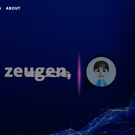
S
ABOUT
zeugen,