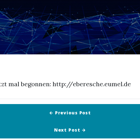
etzt mal begonnen: http://eberesche.eumel.de
← Previous
Post
Next
Post
→